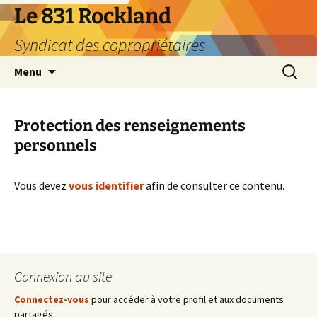
Aller
Le 831 Rockland
au
Syndicat des copropriétaires
contenu
Recherc
Menu
Protection des renseignements
personnels
Vous devez
vous identifier
afin de consulter ce contenu.
Connexion au site
Connectez-vous
pour accéder à votre profil et aux documents
partagés.