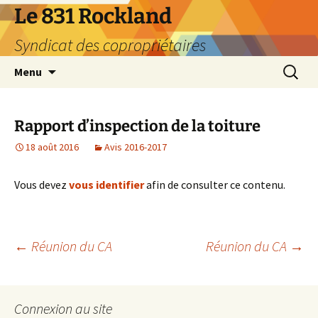
Aller
Le 831 Rockland
au
Syndicat des copropriétaires
contenu
Recherc
Menu
Rapport d’inspection de la toiture
18 août 2016
Avis 2016-2017
Vous devez
vous identifier
afin de consulter ce contenu.
Navigation
←
Réunion du CA
Réunion du CA
→
des
Connexion au site