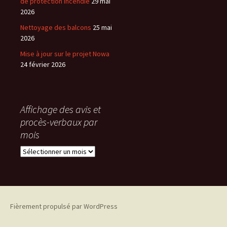
de protection incendie
29 mai
2026
Nettoyage des balcons
25 mai
2026
Mise à jour sur le projet Nowa
24 février 2026
Affichage des avis et
procès-verbaux par
mois
Affichage
des
avis
et
procès-
verbaux
Fièrement propulsé par WordPress
par
mois