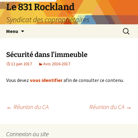
Aller
Le 831 Rockland
au
Syndicat des copropriétaires
contenu
Recherc
Menu
Sécurité dans l’immeuble
11 juin 2017
Avis 2016-2017
Vous devez
vous identifier
afin de consulter ce contenu.
Navigation
←
Réunion du CA
Réunion du CA
→
des
Connexion au site