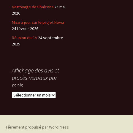
Nettoyage des balcons
25 mai
2026
Mise à jour sur le projet Nowa
24 février 2026
Réunion du CA
24 septembre
2025
Affichage des avis et
procès-verbaux par
mois
Affichage
des
avis
et
procès-
verbaux
Fièrement propulsé par WordPress
par