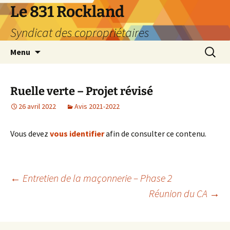
Aller
Le 831 Rockland
au
Syndicat des copropriétaires
contenu
Recherc
Menu
Ruelle verte – Projet révisé
26 avril 2022
Avis 2021-2022
Vous devez
vous identifier
afin de consulter ce contenu.
Navigation
←
Entretien de la maçonnerie – Phase 2
Réunion du CA
→
des