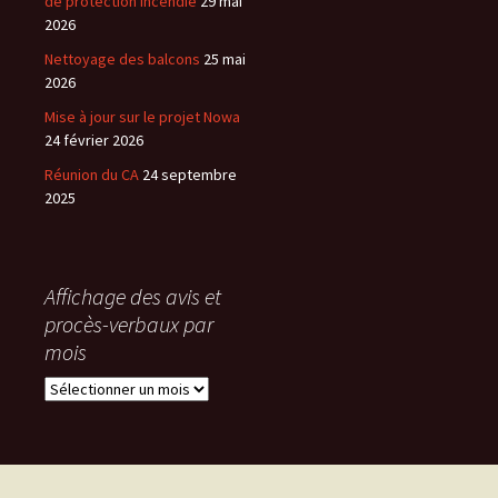
de protection incendie
29 mai
2026
Nettoyage des balcons
25 mai
2026
Mise à jour sur le projet Nowa
24 février 2026
Réunion du CA
24 septembre
2025
Affichage des avis et
procès-verbaux par
mois
Affichage
des
avis
et
procès-