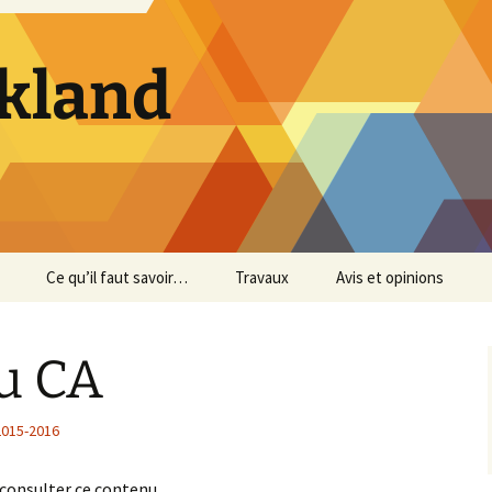
ckland
Ce qu’il faut savoir…
Travaux
Avis et opinions
gence
Avant d’emménager
Maçonnerie – Phase 2
Avis 2026-2027
u CA
 la sécurité
Avant de déménager
Étanchéité des balcons
Avis 2025-2026
RDC
Avant de recevoir une
Avis 2024-2025
2015-2016
 la quantité
livraison
Allée piétonnière
Avis 2023-2024
 consulter ce contenu.
Avant d’acheter un
Maçonnerie – Phase 1