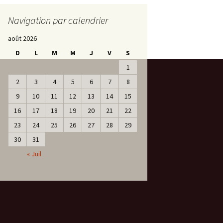
Procès-verbaux 2022-
Navigation par calendrier
2023
août 2026
Procès-verbaux 2021-
2022
D
L
M
M
J
V
S
1
Procès-verbaux 2020-
2021
2
3
4
5
6
7
8
9
10
11
12
13
14
15
Procès-verbaux 2019-
16
17
18
19
20
21
22
2020
23
24
25
26
27
28
29
Procès-verbaux 2018-
30
31
2019
« Juil
Procès-verbaux 2017-
2018
Procès-verbaux 2016-
2017