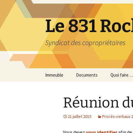
Aller
au
contenu
Le 831 Ro
Syndicat des copropriétaires
Immeuble
Documents
Quoi faire…
À propos
Documents importants
En cas d’ur
Réunion d
Budget et rapports
Pour assurer
financiers
des lieux
21 juillet 2015
Procès-verbaux 
Placements
Pour réduire
de déchets
Vous devez
vous identifier
afin de
Assurance