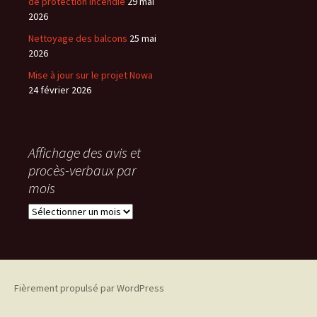
de protection incendie
29 mai
2026
Nettoyage des balcons
25 mai
2026
Mise à jour sur le projet Nowa
24 février 2026
Affichage des avis et
procès-verbaux par
mois
Affichage
des
avis
et
procès-
verbaux
Fièrement propulsé par WordPress
par
mois