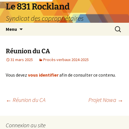
Aller
Le 831 Rockland
au
Syndicat des copropriétaires
contenu
Recherc
Menu
Réunion du CA
31 mars 2025
Procès-verbaux 2024-2025
Vous devez
vous identifier
afin de consulter ce contenu.
Navigation
←
Réunion du CA
Projet Nowa
→
des
Connexion au site